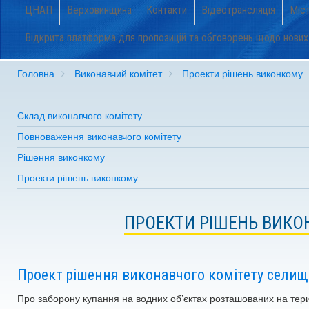
ЦНАП
Верховинщина
Контакти
Відеотрансляція
Міс
Відкрита платформа для пропозицій та обговорень щодо нових н
Головна
Виконавчий комітет
Проекти рішень виконкому
Склад виконавчого комітету
Повноваження виконавчого комітету
Рішення виконкому
Проекти рішень виконкому
ПРОЕКТИ РІШЕНЬ ВИК
Проект рішення виконавчого комітету селищ
Про заборону купання на водних об’єктах розташованих на тер