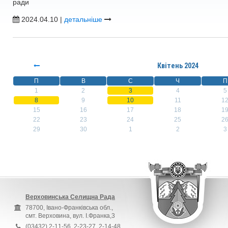
ради
2024.04.10 |
детальніше
Квітень 2024
П
В
С
Ч
П
1
2
3
4
5
8
9
10
11
1
15
16
17
18
1
22
23
24
25
2
29
30
1
2
3
Верховинська Селищна Рада
78700, Івано-Франківська обл.,
смт. Верховина, вул. І.Франка,3
(03432) 2-11-56, 2-23-27, 2-14-48