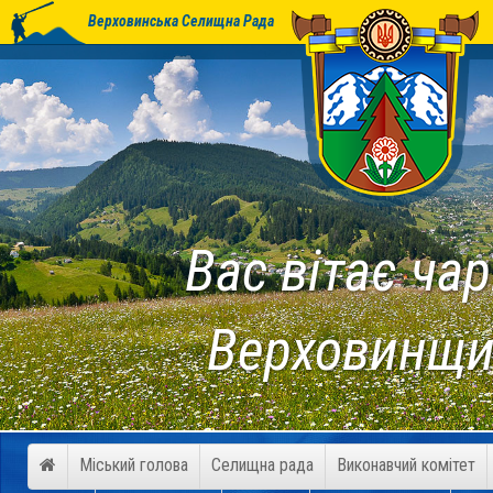
Верховинська Селищна Рада
Вас вітає чар
Верховинщи
Міський голова
Селищна рада
Виконавчий комітет