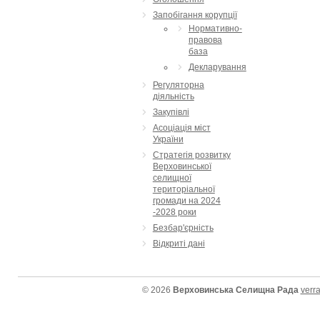
Запобігання корупції
Нормативно-
правова
база
Декларування
Регуляторна
діяльність
Закупівлі
Асоціація міст
України
Стратегія розвитку
Верховинської
селищної
територіальної
громади на 2024
-2028 роки
Безбар'єрність
Відкриті дані
© 2026
Верховинська Селищна Рада
verr