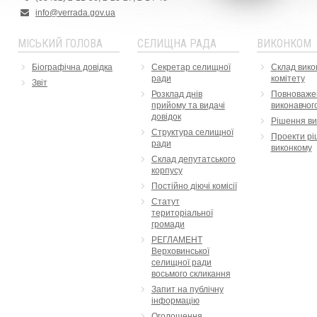
info@verrada.gov.ua
МІСЬКИЙ ГОЛОВА
СЕЛИЩНА РАДА
ВИКОНКОМ
Біографічна довідка
Секретар селищної
Склад вико
ради
комітету
Звіт
Розклад днів
Повноваже
прийому та видачі
виконавчого
довідок
Рішення ви
Структура селищної
Проекти рі
ради
виконкому
Склад депутатського
корпусу
Постійно діючі комісії
Статут
територіальної
громади
РЕГЛАМЕНТ
Верховинської
селищної ради
восьмого скликання
Запит на публічну
інформацію
Оголошення